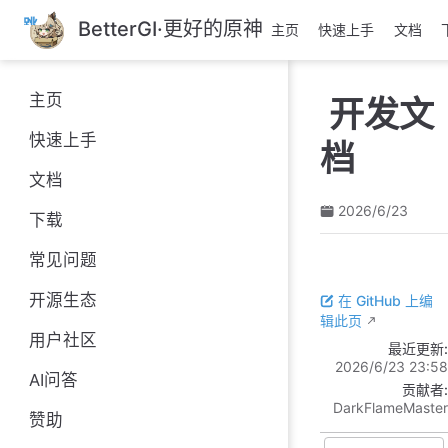
跳
BetterGI·更好的原神
主页
快速上手
文档
至
主
要
主页
开发文
內
容
快速上手
档
文档
2026/6/23
下载
常见问题
开源生态
在 GitHub 上编
辑此页
用户社区
最近更新:
2026/6/23 23:58
AI问答
贡献者:
DarkFlameMaster
赞助