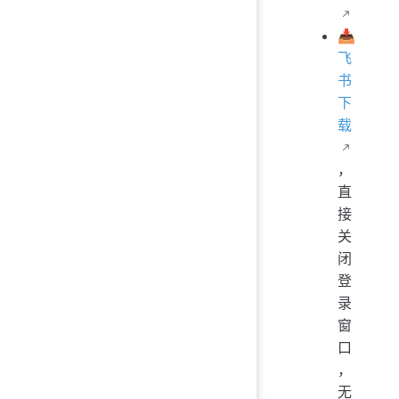
📥
飞
书
下
载
，
直
接
关
闭
登
录
窗
口
，
无