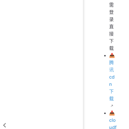
需
登
录
直
接
下
载
📥
腾
讯
cd
n
下
载
📥
clo
udf