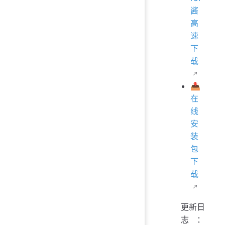
酱
高
速
下
载
📥
在
线
安
装
包
下
载
更新日
志：