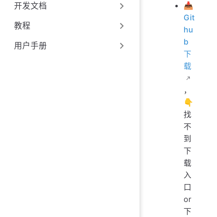
📥
开发文档
Git
教程
hu
b
用户手册
下
载
，
👇
找
不
到
下
载
入
口
or
下