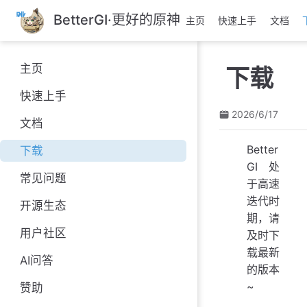
跳
BetterGI·更好的原神
主页
快速上手
文档
至
主
要
主页
下载
內
容
快速上手
2026/6/17
文档
Better
下载
GI 处
常见问题
于高速
迭代时
开源生态
期，请
用户社区
及时下
载最新
AI问答
的版本
~
赞助