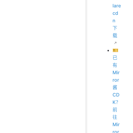
lare
cd
n
下
载
🎫
已
有
Mir
ror
酱
CD
K？
前
往
Mir
ror