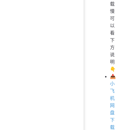
载
慢
可
以
看
下
方
说
明
👇
📥
小
飞
机
网
盘
下
载