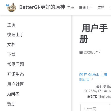
跳
BetterGI·更好的原神
主页
快速上手
文档
至
主
要
主页
用户手
內
容
快速上手
册
文档
2026/6/17
下载
常见问题
开源生态
在 GitHub 上编
辑此页
用户社区
最近更新:
2026/6/17 14:16
AI问答
贡献者:
llmj-zts
赞助
上一页