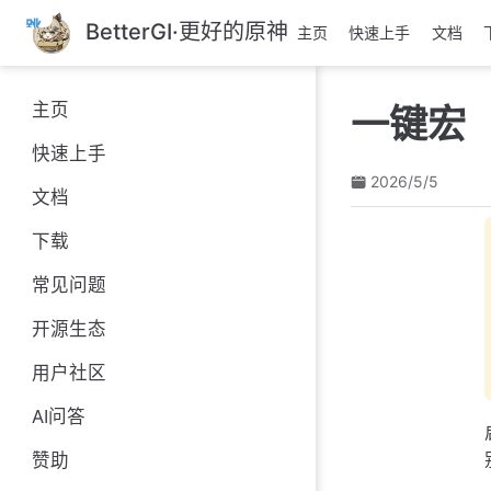
跳
BetterGI·更好的原神
主页
快速上手
文档
至
主
要
主页
一键宏
內
容
快速上手
2026/5/5
文档
下载
常见问题
开源生态
用户社区
AI问答
赞助