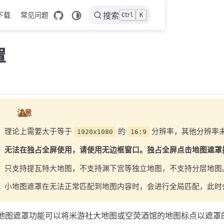
下载
常见问题
搜索
Ctrl
K
罩
注意
理论上需要大于等于
的
分辨率，其他分辨率
1920x1080
16:9
无法在独占全屏使用，请使用无边框窗口。独占全屏点击地图遮罩
只支持提瓦特大地图，不支持渊下宫等独立地图，不支持分层地图
小地图遮罩在无法正常匹配到地图内容时，会进行全局匹配，此时
地图遮罩功能可以将米游社大地图或空荧酒馆的地图标点以遮罩