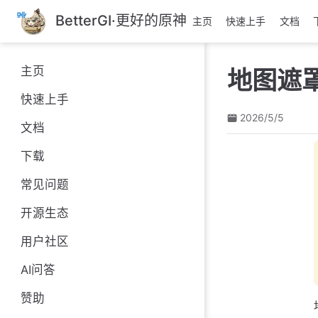
跳
BetterGI·更好的原神
主页
快速上手
文档
至
主
要
主页
地图遮
內
容
快速上手
2026/5/5
文档
下载
常见问题
开源生态
用户社区
AI问答
赞助