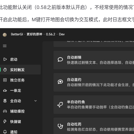
此功能默认关闭（0.58之前版本默认开启），不经常使用的情
开启此功能后，M键打开地图会切换为交互模式，此时日志框文