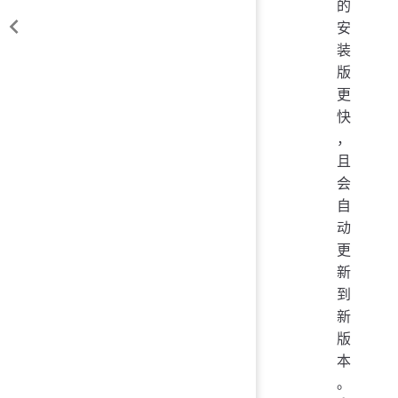
的
安
装
版
更
快
，
且
会
自
动
更
新
到
新
版
本
。