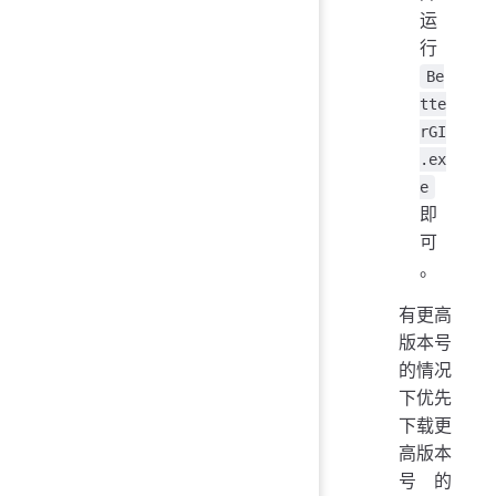
运
行
Be
tte
rGI
.ex
e
即
可
。
有更高
版本号
的情况
下优先
下载更
高版本
号的