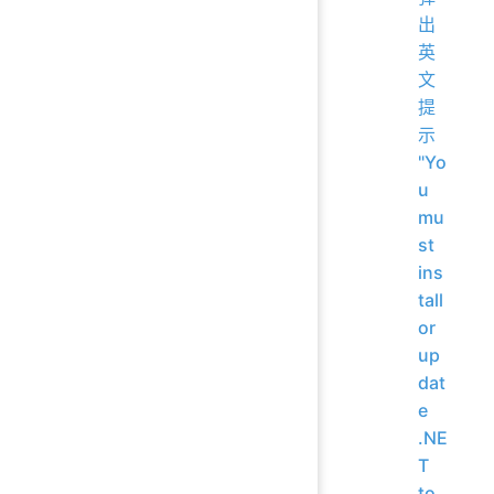
出
英
文
提
示
"Yo
u
mu
st
ins
tall
or
up
dat
e
.NE
T
to