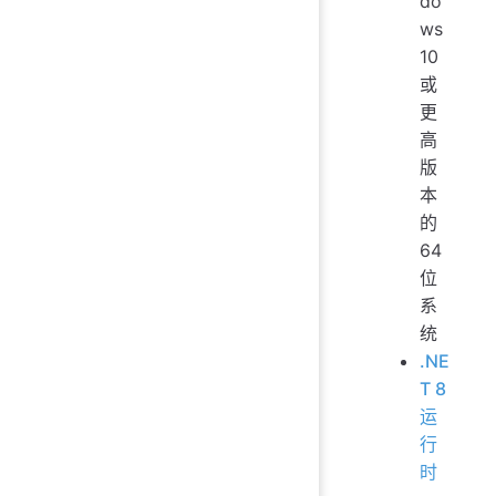
do
ws
10
或
更
高
版
本
的
64
位
系
统
.NE
T 8
运
行
时