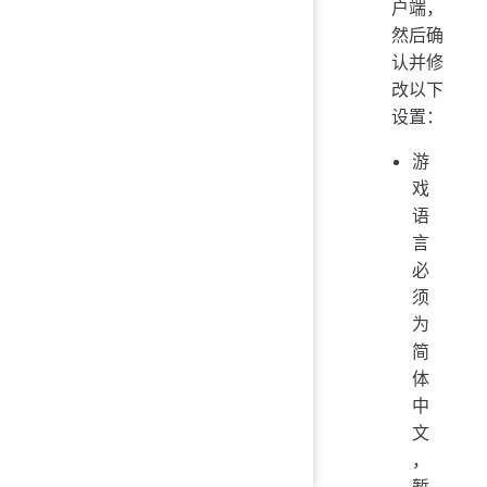
户端，
然后确
认并修
改以下
设置：
游
戏
语
言
必
须
为
简
体
中
文
，
暂