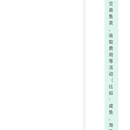
交
易
售
卖
、
收
取
费
用
等
活
动
（
比
如
：
咸
鱼
、
淘