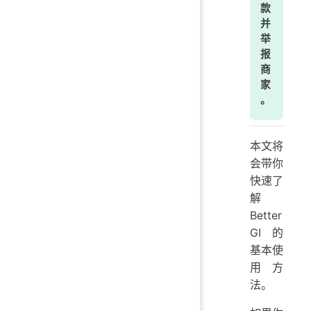
款
并
举
报
商
家
。
本文将
会带你
快速了
解
Better
GI 的
基本使
用方
法。