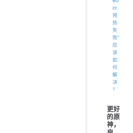
eO
cr
预
热
失
败”
应
该
如
何
解
决
？
更好
的原
神，
启