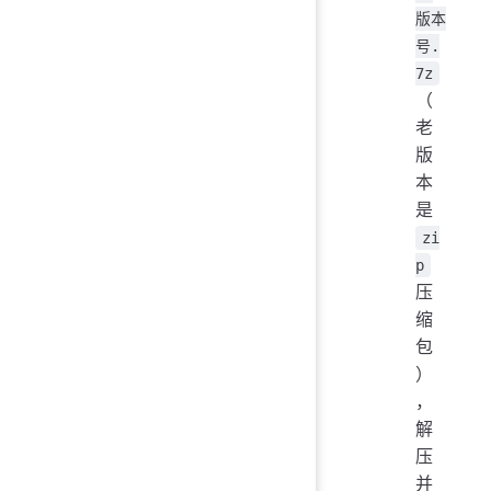
版本
号.
7z
（
老
版
本
是
zi
p
压
缩
包
）
，
解
压
并