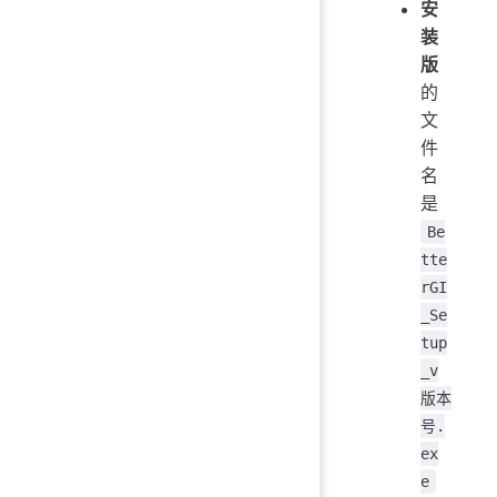
安
装
版
的
文
件
名
是
Be
tte
rGI
_Se
tup
_v
版本
号.
ex
e