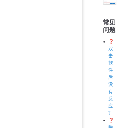
常见
问题
❓
双
击
软
件
后
没
有
反
应
？
❓
弹