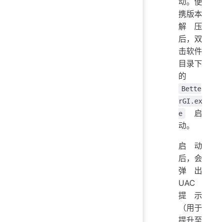
动。便
携版本
解压
后，双
击软件
目录下
的
Bette
rGI.ex
启
e
动。
启动
后，会
弹出
UAC
提示
（用于
提升至