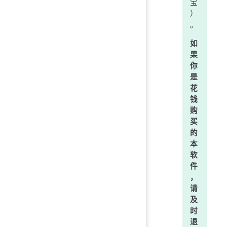
宝
）
。
如
果
你
是
花
钱
购
买
的
本
软
件
，
请
及
时
退