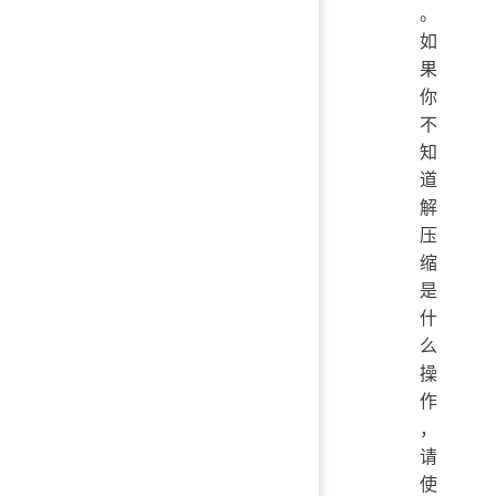
。
如
果
你
不
知
道
解
压
缩
是
什
么
操
作
，
请
使