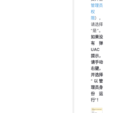
管理员
权
限
），
请选择
“是”。
如果没
有弹
UAC
提示，
请手动
右键，
并选择
“以管
理员身
份运
行”！