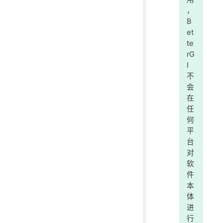
，
B
et
te
rG
I
不
会
在
任
何
平
台
对
软
件
本
体
进
行