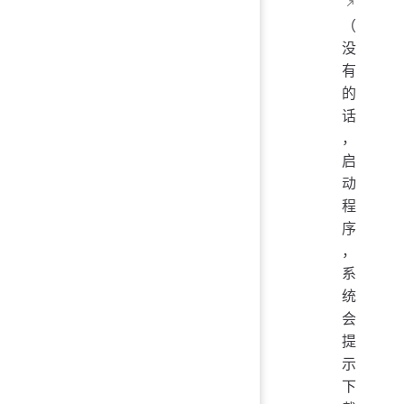
（
没
有
的
话
，
启
动
程
序
，
系
统
会
提
示
下