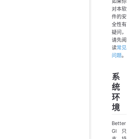
如果你
对本软
件的安
全性有
疑问，
请先阅
读
常见
问题
。
系
统
环
境
Better
GI 只
支持