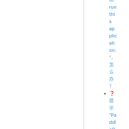
run
thi
s
ap
plic
ati
on.
"，
怎
么
办
？
❓
提
示
“Pa
ddl