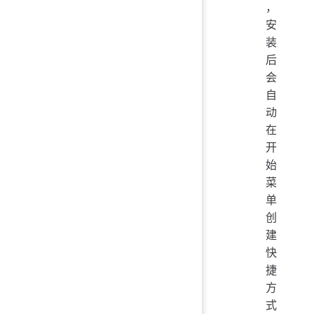
，
安
装
后
会
自
动
在
开
始
菜
单
创
建
快
捷
方
式