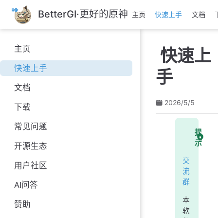
跳
BetterGI·更好的原神
主页
快速上手
文档
至
主
要
主页
快速上
內
容
快速上手
手
文档
2026/5/5
下载
常见问题
提
示
开源生态
交
用户社区
流
群
AI问答
本
赞助
软