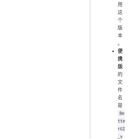
用
这
个
版
本
。
便
携
版
的
文
件
名
是
Be
tte
rGI
_v