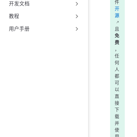
件
开发文档
开
源
教程
用户手册
且
免
费
，
任
何
人
都
可
以
直
接
下
载
并
使
用