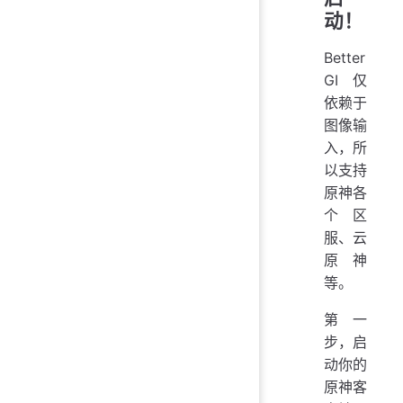
动！
Better
GI 仅
依赖于
图像输
入，所
以支持
原神各
个区
服、云
原神
等。
第一
步，启
动你的
原神客