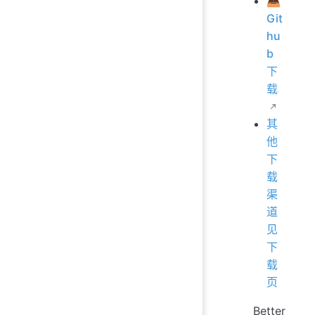
📥
Git
hu
b
下
载
其
他
下
载
渠
道
见
下
载
页
Better