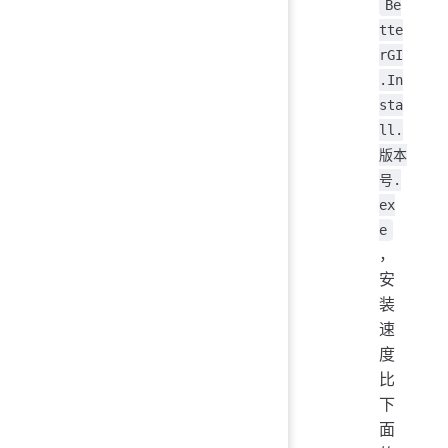
Be
tte
rGI
.In
sta
ll.
版本
号.
ex
e
，
安
装
速
度
比
下
面