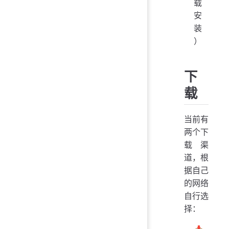
载
安
装
）
下
载
当前有
两个下
载渠
道，根
据自己
的网络
自行选
择：