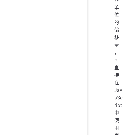
单
位
的
偏
移
量
，
可
直
接
在
Jav
aSc
ript
中
使
用