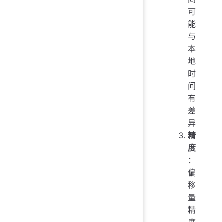
可
能
与
本
地
时
间
有
差
异
精
度
：
偏
移
量
精