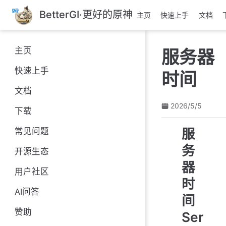
跳
BetterGI·更好的原神
主页
快速上手
文档
至
主
要
主页
服务器
內
容
快速上手
时间
文档
2026/5/5
下载
服
常见问题
务
开源生态
器
用户社区
时
AI问答
间
赞助
Ser