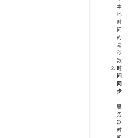
本
地
时
间
的
毫
秒
数
时
间
同
步
：
服
务
器
时
间