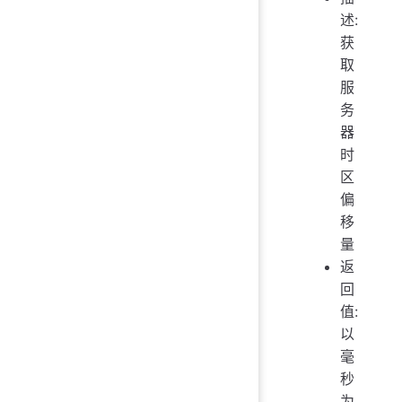
述:
获
取
服
务
器
时
区
偏
移
量
返
回
值:
以
毫
秒
为