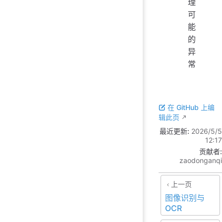
理
可
能
的
异
常
在 GitHub 上编
辑此页
最近更新:
2026/5/5
12:17
贡献者:
zaodonganqi
上一页
图像识别与
OCR