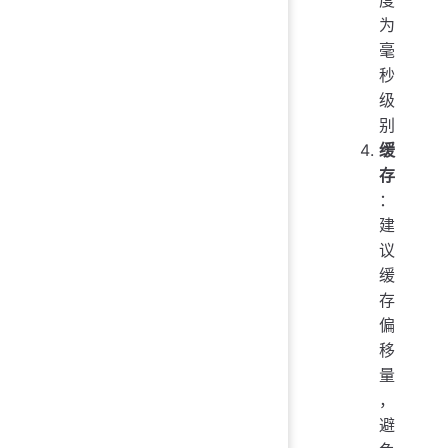
度
为
毫
秒
级
别
缓
存
：
建
议
缓
存
偏
移
量
，
避