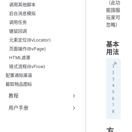
（此功
调用其他脚本
能国服
后台消息模拟
玩家可
调用任务
忽略）
键鼠回调
元素定位(BvLocator)
基本
页面操作(BvPage)
用法
HTML遮罩
/
链式流程(BvFlow)
con
配置通知渠道
截取物品图标
/
con
教程
/
用户手册
con
方