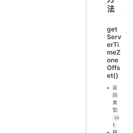
法
get
Serv
erTi
meZ
one
Offs
et()
返
回
类
型:
in
t
描