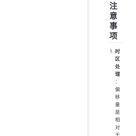
注
意
事
项
时
区
处
理
：
偏
移
量
是
相
对
于