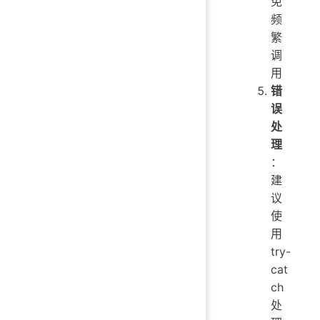
免
频
繁
调
用
错
误
处
理
：
建
议
使
用
try-
cat
ch
处