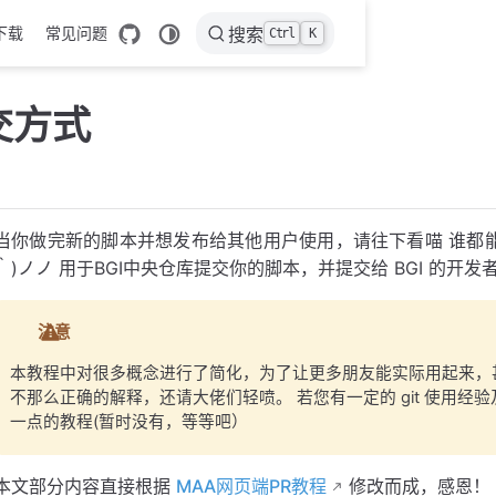
下载
常见问题
搜索
Ctrl
K
交方式
当你做完新的脚本并想发布给其他用户使用，请往下看喵 谁都能看懂的 Git
｀)ノノ 用于BGI中央仓库提交你的脚本，并提交给 BGI 的开发
注意
本教程中对很多概念进行了简化，为了让更多朋友能实际用起来，
不那么正确的解释，还请大佬们轻喷。 若您有一定的 git 使用经
一点的教程(暂时没有，等等吧）
本文部分内容直接根据
MAA网页端PR教程
修改而成，感恩！