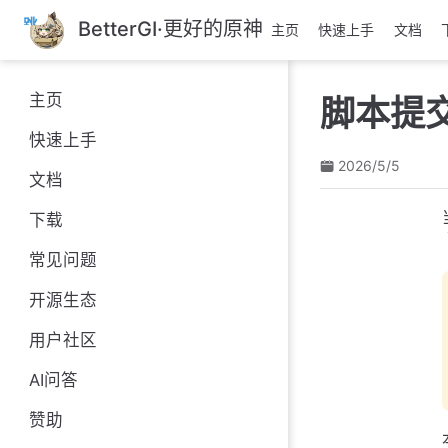
跳
BetterGI·更好的原神
主页
快速上手
文档
至
主
要
主页
脚本提
內
容
快速上手
2026/5/5
文档
下载
常见问题
开源生态
用户社区
AI问答
赞助