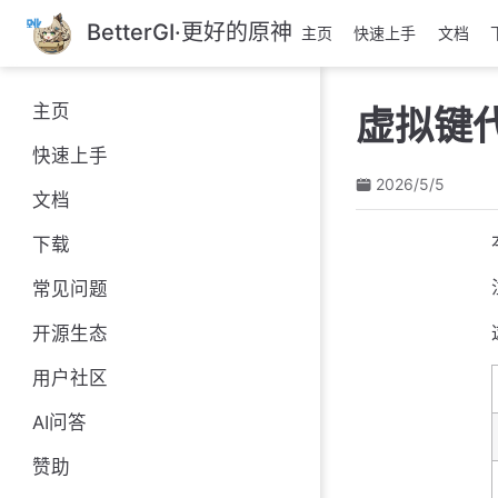
跳
BetterGI·更好的原神
主页
快速上手
文档
至
主
要
主页
虚拟键
內
容
快速上手
2026/5/5
文档
下载
常见问题
开源生态
用户社区
AI问答
赞助