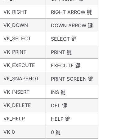
VK_RIGHT
RIGHT ARROW 键
VK_DOWN
DOWN ARROW 键
VK_SELECT
SELECT 键
VK_PRINT
PRINT 键
VK_EXECUTE
EXECUTE 键
VK_SNAPSHOT
PRINT SCREEN 键
VK_INSERT
INS 键
VK_DELETE
DEL 键
VK_HELP
HELP 键
VK_0
0 键