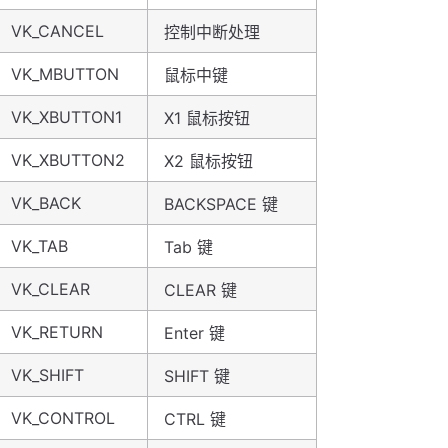
VK_CANCEL
控制中断处理
VK_MBUTTON
鼠标中键
VK_XBUTTON1
X1 鼠标按钮
VK_XBUTTON2
X2 鼠标按钮
VK_BACK
BACKSPACE 键
VK_TAB
Tab 键
VK_CLEAR
CLEAR 键
VK_RETURN
Enter 键
VK_SHIFT
SHIFT 键
VK_CONTROL
CTRL 键