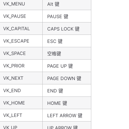
VK_MENU
Alt 键
VK_PAUSE
PAUSE 键
VK_CAPITAL
CAPS LOCK 键
VK_ESCAPE
ESC 键
VK_SPACE
空格键
VK_PRIOR
PAGE UP 键
VK_NEXT
PAGE DOWN 键
VK_END
END 键
VK_HOME
HOME 键
VK_LEFT
LEFT ARROW 键
VK_UP
UP ARROW 键