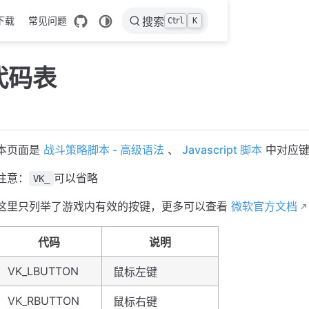
下载
常见问题
搜索
Ctrl
K
代码表
本页面是
战斗策略脚本 - 高级语法
、
Javascript 脚本
中对应键
注意：
可以省略
VK_
这里只列举了游戏内有效的按键，更多可以查看
微软官方文档
代码
说明
VK_LBUTTON
鼠标左键
VK_RBUTTON
鼠标右键