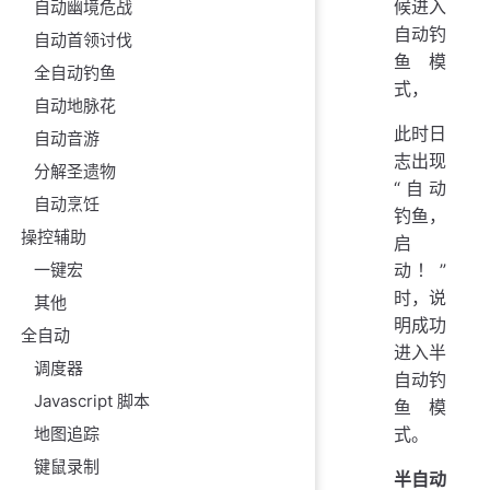
候进入
自动幽境危战
自动钓
自动首领讨伐
鱼模
全自动钓鱼
式，
自动地脉花
此时日
自动音游
志出现
分解圣遗物
“自动
自动烹饪
钓鱼，
操控辅助
启
动！”
一键宏
时，说
其他
明成功
全自动
进入半
调度器
自动钓
Javascript 脚本
鱼模
式。
地图追踪
键鼠录制
半自动