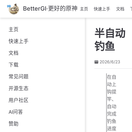
跳
BetterGI·更好的原神
主页
快速上手
文档
至
主
要
主页
半自动
內
容
快速上手
钓鱼
文档
2026/6/23
下载
常见问题
在自
动上
开源生态
钩提
竿、
用户社区
自动
AI问答
完成
钓鱼
赞助
进度