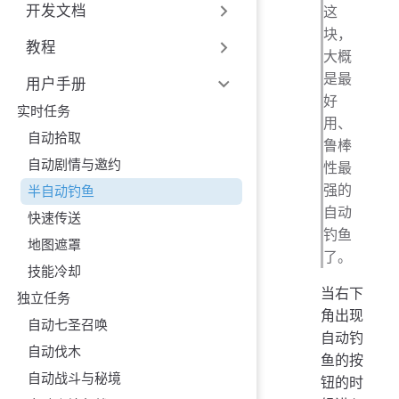
开发文档
这
块，
教程
大概
是最
用户手册
好
实时任务
用、
自动拾取
鲁棒
自动剧情与邀约
性最
强的
半自动钓鱼
自动
快速传送
钓鱼
地图遮罩
了。
技能冷却
当右下
独立任务
角出现
自动七圣召唤
自动钓
自动伐木
鱼的按
自动战斗与秘境
钮的时