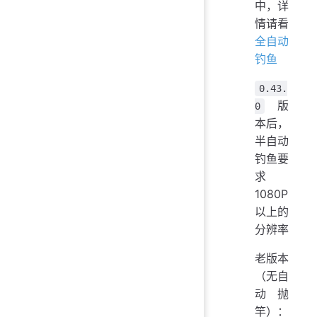
中，详
情请看
全自动
钓鱼
0.43.
版
0
本后，
半自动
钓鱼要
求
1080P
以上的
分辨率
老版本
（无自
动抛
竿）：