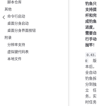
脚本仓库
钓鱼只
其他
支持提
杆和完
命令行启动
成钓鱼
桌面分身启动
进度，
桌面分身界面按钮
需要自
附录
行手动
分辨率支持
抛竿！
虚拟键代码表
0.43.
本地文件
版
0
本后，
全自动
钓鱼拆
分到独
立任
务，实
时任务